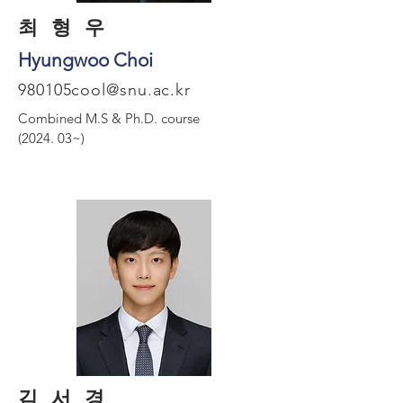
최 형 우
Hyungwoo Choi
980105cool@snu.ac.kr
Combined M.S & Ph.D. course
(2024. 03~)
김 서 경