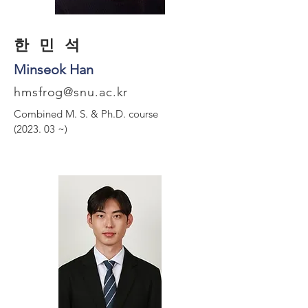
​한 민 석
Minseok Han
hmsfrog@snu.ac.kr
Combined M. S. &
Ph.D. course
(2023. 03 ~)