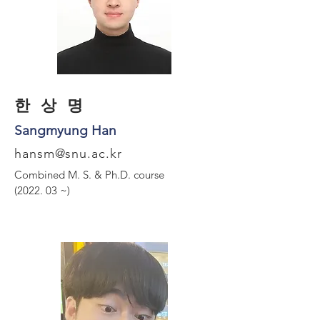
​한 상 명
Sangmyung Han
hansm@snu.ac.kr
Combined M. S. &
Ph.D. course
(2022. 03 ~)