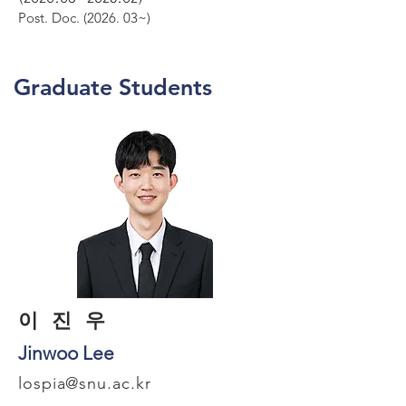
Post. Doc. (2026. 03~)
Graduate Students
​이 진 우
Jinwoo Lee
lospia@snu.ac.kr