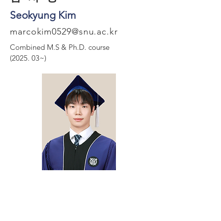
Seokyung Kim
marcokim0529@snu.ac.kr
Combined M.S & Ph.D. course
(2025. 03~)
​김 태 준
Taejun Kim
dummyscott0114@snu.ac.kr