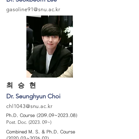
gasoline91@snu.ac.kr
​최 승 현
Dr. Seunghyun Choi
chl1043@snu.ac.kr
Ph.D. Course (2019.09~2023.08)
Post. Doc. (2023. 09~)
Combined M. S. & Ph.D. Course
(2020.03~2026.02)