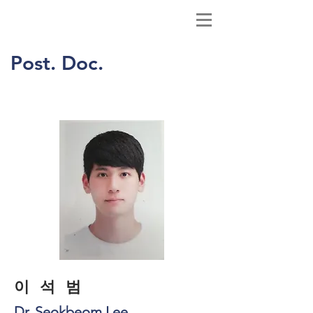
Post. Doc.
​이 석 범
Dr. Seokbeom Lee